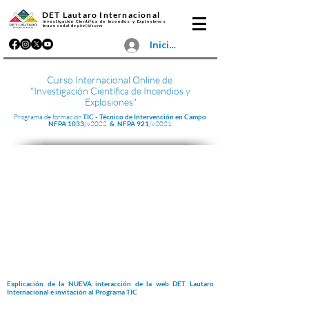
DET Lautaro Internacional
Investigación Científica de Incendios y Explosiones
brazo social de
pirolisis.com
Iniciar sesión
Curso Internacional Online de
"Investigación Científica de Incendios y
Explosiones"
Programa de formación
TIC - Técnico de
Intervención
en Campo
NFPA 1033
/v2022
& NFPA 921
/v2021
Explicación de la NUEVA interacción de la web DET Lautaro
Internacional e invitación al Programa TIC