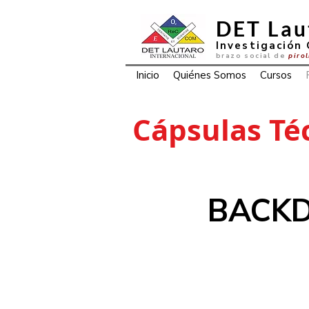
DET Lau
Investigación 
brazo social de
piro
Inicio
Quiénes Somos
Cursos
Cápsulas Té
BACK