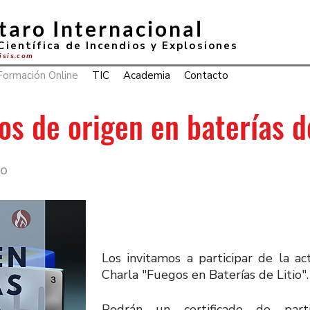
taro Internacional
Científica de Incendios y Explosiones
lisis.com
Formación Online
TIC
Academia
Contacto
os de origen en baterías de
to
Los invitamos a participar de la ac
Charla "Fuegos en Baterías de Litio".
Podrán un certificado de part