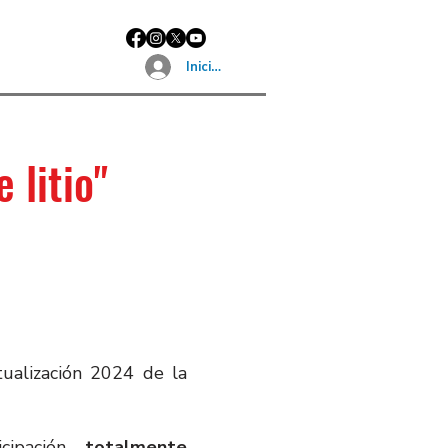
Iniciar sesión
 li
tio
"
tualización 2024 de la
icipación
totalmente