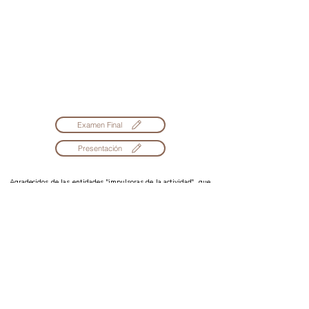
Examen Final
Presentación
Agradecidos de las entidades "impulsoras de la actividad", que
en esta oportunidad fueron:
Cuerpo de Bomberos de Rancagua
Cuerpo de Bomberos de Villa Alemana
Cuerpo de Bomberos de Portovelo