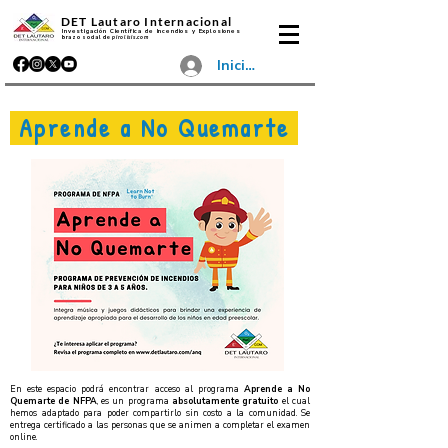
DET Lautaro Internacional
Investigación Científica de Incendios y Explosiones
brazo social de
pirolisis.com
Iniciar sesión
Aprende a No Quemarte
En este espacio podrá encontrar acceso al programa
Aprende a No
Quemarte de NFPA
, es un programa
absolutamente gratuito
el cual
hemos adaptado para poder compartirlo sin costo a la comunidad. Se
entrega certificado a las personas que se animen a completar el examen
online.