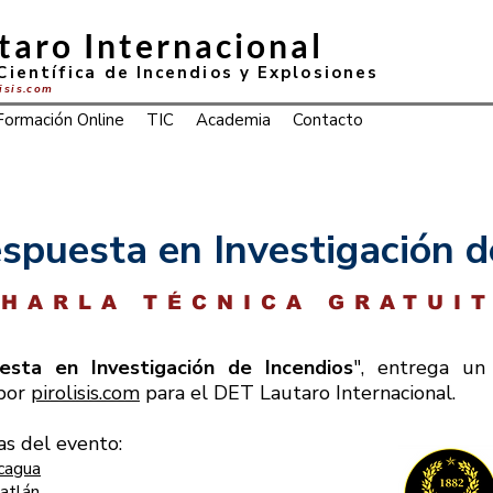
taro Internacional
Científica de Incendios y Explosiones
lisis.com
Formación Online
TIC
Academia
Contacto
spuesta en Investigación d
HARLA TÉCNICA GRATUI
esta en Investigación de Incendios
", entrega un 
 por
pirolisis.com
para el DET Lautaro Internacional.
as del evento:
cagua
atlán