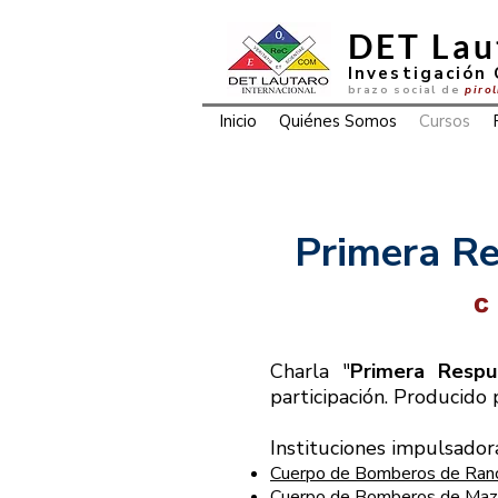
DET Lau
Investigación 
brazo social de
piro
Inicio
Quiénes Somos
Cursos
Primera Re
C
Charla "
Primera Respu
participación. Producido
Instituciones impulsador
Cuerpo de Bomberos de Ran
Cuerpo de Bomberos de Maz