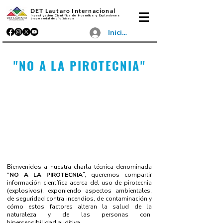
DET Lautaro Internacional
Investigación Científica de Incendios y Explosiones
brazo social de
pirolisis.com
Iniciar sesión
"NO A LA PIROTECNIA"
Bienvenidos a nuestra charla técnica denominada
“
NO A LA PIROTECNIA
”, queremos compartir
información científica acerca del uso de pirotecnia
(explosivos), exponiendo aspectos ambientales,
de seguridad contra incendios, de contaminación y
cómo estos factores alteran la salud de la
naturaleza y de las personas con
hipersensibilidad auditiva.