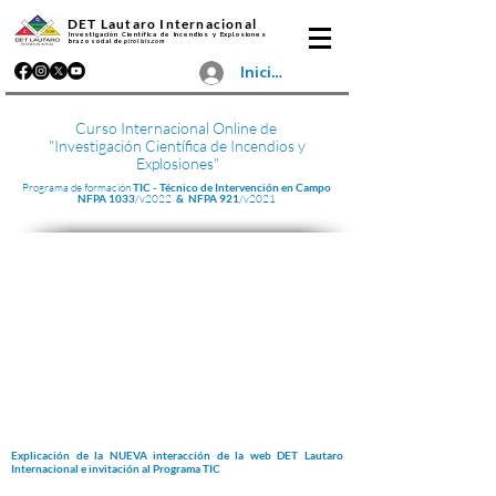
DET Lautaro Internacional
Investigación Científica de Incendios y Explosiones
brazo social de
pirolisis.com
Iniciar sesión
Curso Internacional Online de
"Investigación Científica de Incendios y
Explosiones"
Programa de formación
TIC - Técnico de
Intervención
en Campo
NFPA 1033
/v2022
& NFPA 921
/v2021
Explicación de la NUEVA interacción de la web DET Lautaro
Internacional e invitación al Programa TIC